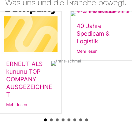
Was uns und die Branche bewegt.
40 Jahre
Spedicam &
Logistik
about 40 Jahre S
Mehr lesen
ERNEUT ALS
kununu TOP
 Nürnberg – unser neues Logistikzentrum im Nürnberger Hafen.
COMPANY
AUSGEZEICHNE
T
about ERNEUT ALS kununu TOP COMPANY AUSGEZE
Mehr lesen